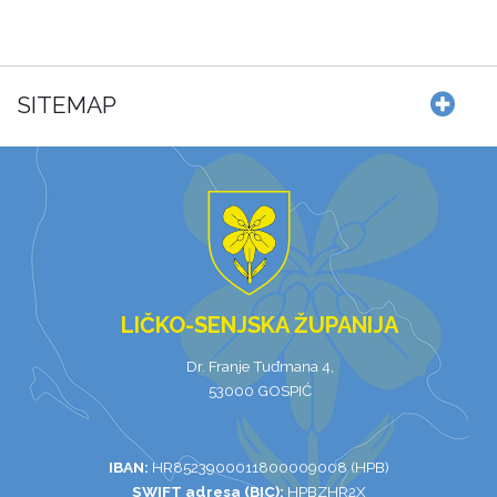
SITEMAP
LIČKO-SENJSKA ŽUPANIJA
Dr. Franje Tuđmana 4,
53000 GOSPIĆ
IBAN:
HR8523900011800009008 (HPB)
SWIFT adresa (BIC):
HPBZHR2X