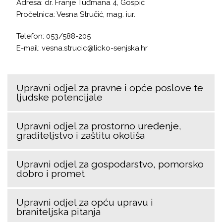
Adresa: dr. Franje Tuđmana 4, Gospić
Pročelnica: Vesna Stručić, mag. iur.
Telefon: 053/588-205
E-mail: vesna.strucic@licko-senjska.hr