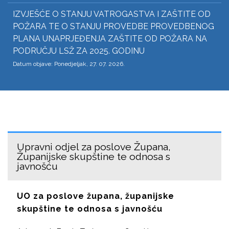
IZVJEŠĆE O STANJU VATROGASTVA I ZAŠTITE OD
POŽARA TE O STANJU PROVEDBE PROVEDBENOG
PLANA UNAPRJEĐENJA ZAŠTITE OD POŽARA NA
PODRUČJU LSŽ ZA 2025. GODINU
Datum objave: Ponedjeljak, 27. 07. 2026.
UO za poslove župana, županijske
skupštine te odnosa s javnošću