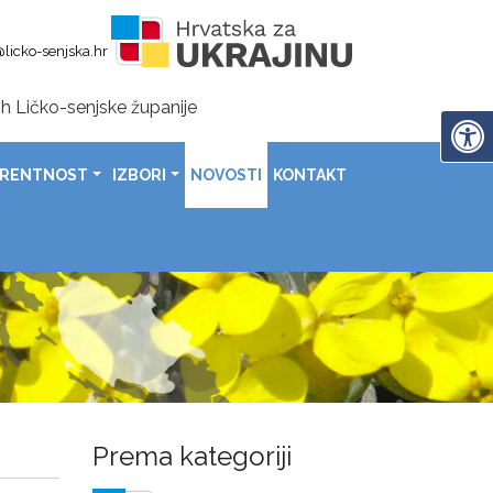
licko-senjska.hr
h Ličko-senjske županije
en-područje za 19 poginulih hrvatskih branitelja u Zalužnic
ARENTNOST
IZBORI
NOVOSTI
KONTAKT
nije uručeni čekovi sportašima, sportskim klubovima i savezima
rada Gospića uz poruke ponosa, zahvalnosti i daljnjeg napretk
domovinske zahvalnosti, Dana hrvatskih branitelja i 31. obljetnice vojno-redarstvene operacije „Oluja
a povodom Dana općine Lovinac
Prema kategoriji