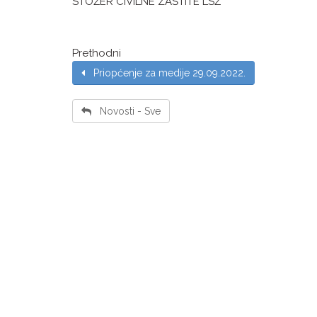
STOŽER CIVILNE ZAŠTITE LSŽ
Prethodni
Priopćenje za medije 29.09.2022.
Novosti - Sve