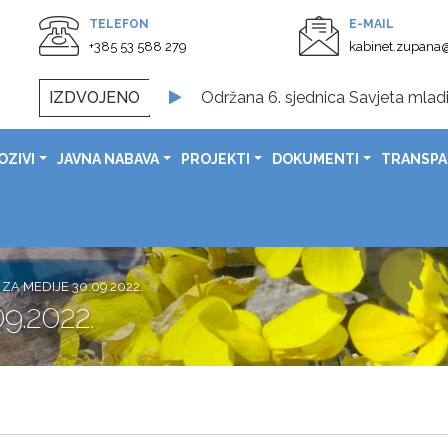
TELEFON
E-MAIL
+385 53 588 279
kabinet.zupana@
IZDVOJENO
Održana 6. sjednica Savjeta mladi
Svečano otvoreno obnovljeno Spom
OZIVI
JAVNA NABAVA
PROJEKTI
DOKUMENTI
TRANSP
U prostorijama Ličko-senjske župa
Svečanom sjednicom obilježen Dan G
Čestitka župana Ernesta Petryja povodom Dana pobjede i 
Čestitka župana Ernesta Petryj
ZA MEDIJE 30.09.2022.
9.2022.