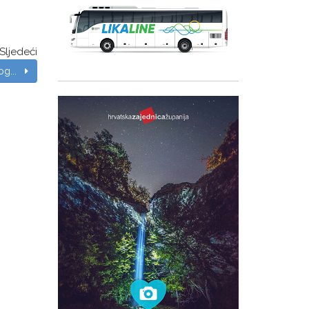
Sljedeći
nog...