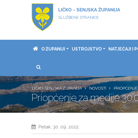
LIČKO - SENJSKA ŽUPANIJA
SLUŽBENE STRANICE
O ŽUPANIJI
USTROJSTVO
NATJEČAJI I P
LIČKO-SENJSKA ŽUPANIJA
NOVOSTI
PRIOPĆENJE 
Priopćenje za medije 30.0
Petak, 30. 09. 2022.