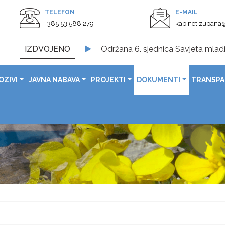
TELEFON
E-MAIL
+385 53 588 279
kabinet.zupana@
IZDVOJENO
Održana 6. sjednica Savjeta mladi
Svečano otvoreno obnovljeno Spom
OZIVI
JAVNA NABAVA
PROJEKTI
DOKUMENTI
TRANSP
U prostorijama Ličko-senjske župa
Svečanom sjednicom obilježen Dan G
Čestitka župana Ernesta Petryja povodom Dana pobjede i 
Čestitka župana Ernesta Petryj