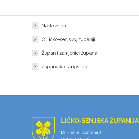
Naslovnica
O Ličko-senjskoj županiji
Župan i zamjenici župana
Županijska skupština
LIČKO-SENJSKA ŽUPANIJA
Dr. Franje Tuđmana 4,