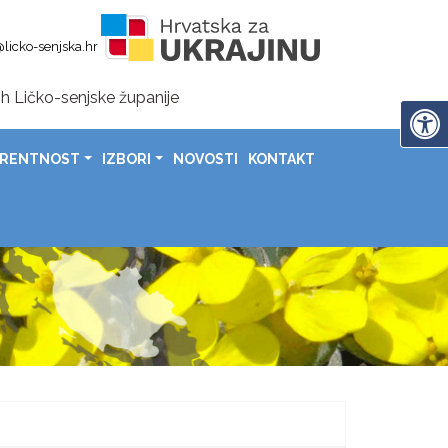
licko-senjska.hr
h Ličko-senjske županije
en-područje za 19 poginulih hrvatskih branitelja u Zalužnic
ARENTNOST
IZBORI
NOVOSTI
KONTAKT
nije uručeni čekovi sportašima, sportskim klubovima i savezima
rada Gospića uz poruke ponosa, zahvalnosti i daljnjeg napretk
domovinske zahvalnosti, Dana hrvatskih branitelja i 31. obljetnice vojno-redarstvene operacije „Oluja
a povodom Dana općine Lovinac