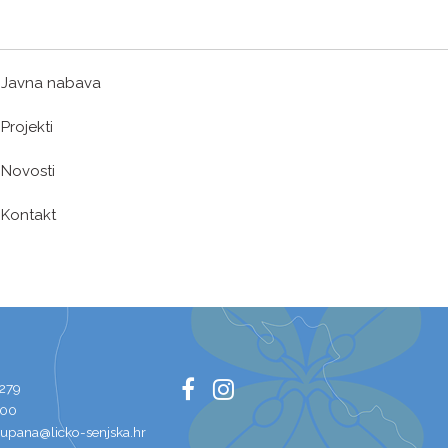
Javna nabava
Projekti
Novosti
Kontakt
 279
100
zupana@licko-senjska.hr