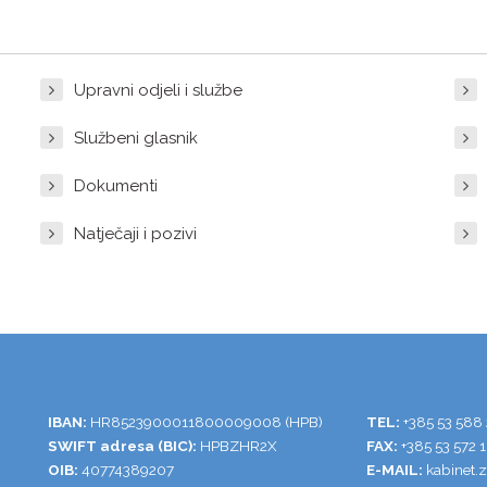
Upravni odjeli i službe
Službeni glasnik
Dokumenti
Natječaji i pozivi
IBAN:
HR8523900011800009008 (HPB)
TEL:
+385 53 588
SWIFT adresa (BIC):
HPBZHR2X
FAX:
+385 53 572 
OIB:
40774389207
E-MAIL:
kabinet.