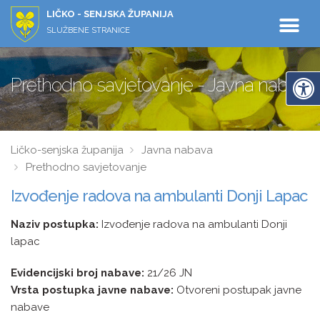
LIČKO - SENJSKA ŽUPANIJA
SLUŽBENE STRANICE
Prethodno savjetovanje - Javna nabava
Ličko-senjska županija
Javna nabava
Prethodno savjetovanje
Izvođenje radova na ambulanti Donji Lapac
Naziv postupka:
Izvođenje radova na ambulanti Donji
lapac
Evidencijski broj nabave:
21/26 JN
Vrsta postupka javne nabave:
Otvoreni postupak javne
nabave