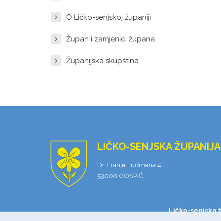
O Ličko-senjskoj županiji
Župan i zamjenici župana
Županijska skupština
LIČKO-SENJSKA ŽUPANIJA
Dr. Franje Tuđmana 4,
53000 GOSPIĆ
Ličko-senjska 