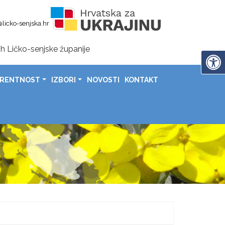
licko-senjska.hr
h Ličko-senjske županije
en-područje za 19 poginulih hrvatskih branitelja u Zalužnic
ARENTNOST
IZBORI
NOVOSTI
KONTAKT
nije uručeni čekovi sportašima, sportskim klubovima i savezima
rada Gospića uz poruke ponosa, zahvalnosti i daljnjeg napretk
domovinske zahvalnosti, Dana hrvatskih branitelja i 31. obljetnice vojno-redarstvene operacije „Oluja
a povodom Dana općine Lovinac