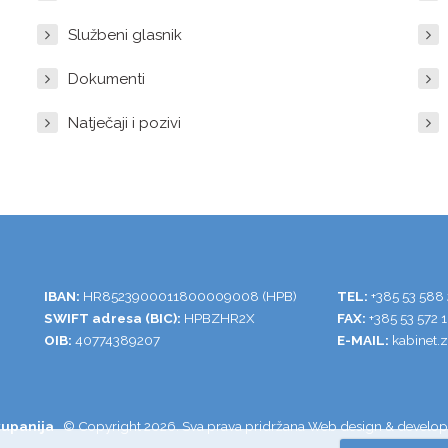
Službeni glasnik
Dokumenti
Natječaji i pozivi
IBAN:
HR8523900011800009008 (HPB)
TEL:
+385 53 588
SWIFT adresa (BIC):
HPBZHR2X
FAX:
+385 53 572 
OIB:
40774389207
E-MAIL:
kabinet.
županija
© Copyright 2026. Sva prava pridržana
Web design & develop