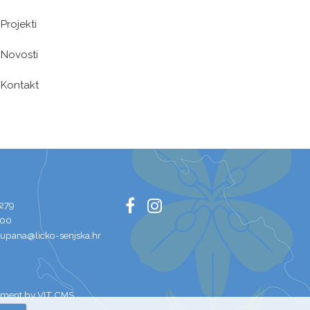
Projekti
Novosti
Kontakt
 279
100
zupana@licko-senjska.hr
ment by VIT
CMS