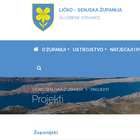
LIČKO - SENJSKA ŽUPANIJA
SLUŽBENE STRANICE
O ŽUPANIJI
USTROJSTVO
NATJEČAJI I P
LIČKO-SENJSKA ŽUPANIJA
PROJEKTI
Projekti
Županijski