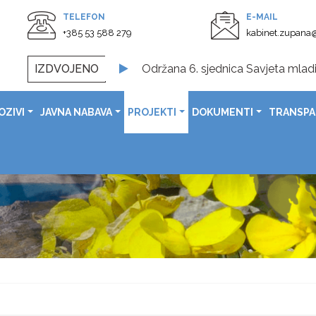
TELEFON
E-MAIL
+385 53 588 279
kabinet.zupana@
IZDVOJENO
Održana 6. sjednica Savjeta mladi
Svečano otvoreno obnovljeno Spom
OZIVI
JAVNA NABAVA
PROJEKTI
DOKUMENTI
TRANSP
U prostorijama Ličko-senjske župa
Svečanom sjednicom obilježen Dan G
Čestitka župana Ernesta Petryja povodom Dana pobjede i 
Čestitka župana Ernesta Petryj