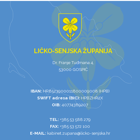
LIČKO-SENJSKA ŽUPANIJA
Dr. Franje Tuđmana 4,
53000 GOSPIĆ
IBAN:
HR8523900011800009008 (HPB)
SWIFT adresa (BIC):
HPBZHR2X
OIB:
40774389207
TEL:
+385 53 588 279
FAX:
+385 53 572 100
E-MAIL:
kabinet.zupana@licko-senjska.hr