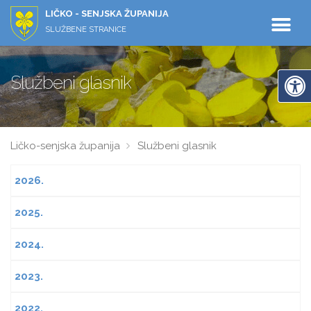
LIČKO - SENJSKA ŽUPANIJA
SLUŽBENE STRANICE
Službeni glasnik
Ličko-senjska županija
Službeni glasnik
2026.
2025.
2024.
2023.
2022.