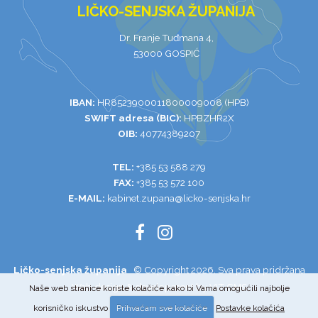
LIČKO-SENJSKA ŽUPANIJA
Dr. Franje Tuđmana 4,
53000 GOSPIĆ
IBAN:
HR8523900011800009008 (HPB)
SWIFT adresa (BIC):
HPBZHR2X
OIB:
40774389207
TEL:
+385 53 588 279
FAX:
+385 53 572 100
E-MAIL:
kabinet.zupana@licko-senjska.hr
Ličko-senjska županija
© Copyright 2026. Sva prava pridržana
Web design & development by VIT
CMS
Naše web stranice koriste kolačiće kako bi Vama omogućili najbolje
korisničko iskustvo
Prihvaćam sve kolačiće
Postavke kolačića