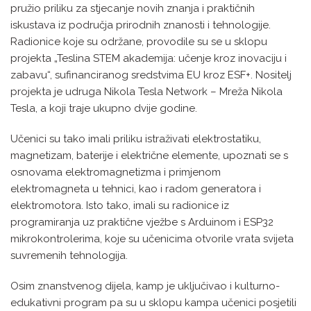
pružio priliku za stjecanje novih znanja i praktičnih
iskustava iz područja prirodnih znanosti i tehnologije.
Radionice koje su održane, provodile su se u sklopu
projekta „Teslina STEM akademija: učenje kroz inovaciju i
zabavu“, sufinanciranog sredstvima EU kroz ESF+. Nositelj
projekta je udruga Nikola Tesla Network – Mreža Nikola
Tesla, a koji traje ukupno dvije godine.
Učenici su tako imali priliku istraživati elektrostatiku,
magnetizam, baterije i električne elemente, upoznati se s
osnovama elektromagnetizma i primjenom
elektromagneta u tehnici, kao i radom generatora i
elektromotora. Isto tako, imali su radionice iz
programiranja uz praktične vježbe s Arduinom i ESP32
mikrokontrolerima, koje su učenicima otvorile vrata svijeta
suvremenih tehnologija.
Osim znanstvenog dijela, kamp je uključivao i kulturno-
edukativni program pa su u sklopu kampa učenici posjetili