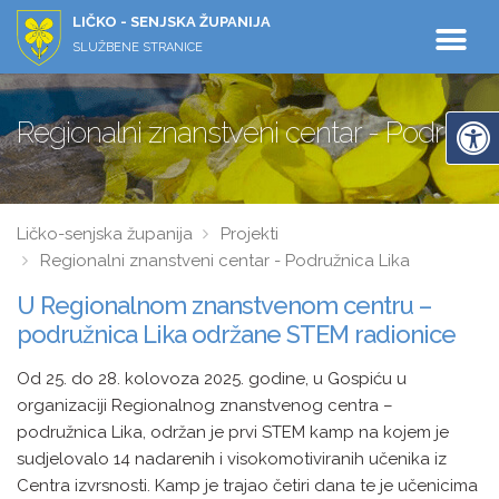
LIČKO - SENJSKA ŽUPANIJA
SLUŽBENE STRANICE
Regionalni znanstveni centar - Podružnica
Ličko-senjska županija
Projekti
Regionalni znanstveni centar - Podružnica Lika
U Regionalnom znanstvenom centru –
podružnica Lika održane STEM radionice
Od 25. do 28. kolovoza 2025. godine, u Gospiću u
organizaciji Regionalnog znanstvenog centra –
podružnica Lika, održan je prvi STEM kamp na kojem je
sudjelovalo 14 nadarenih i visokomotiviranih učenika iz
Centra izvrsnosti. Kamp je trajao četiri dana te je učenicima