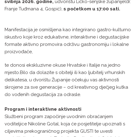
svibnja 2026. godine,
udvorištu Ličko-senjske županije(dr.
Franje Tuđmana 4, Gospić),
s početkom u 17:00 sati.
Manifestacija je osmišljena kao integrirano gastro-kulturno
iskustvo koje kroz edukativne, interaktivne i degustacijske
formate aktivno promovira održivu gastronomiju i lokalne
proizvođače,
te donosi ekskluzivne okuse Hrvatske i Italije na jedno
mjesto.Bilo da dolazite s obitelji ili kao ljubitelj vrhunskih
delikatesa, u dvorištu Županije očekuju vas aktivnosti
skrojene za sve generacije – od kreativnog dječjeg kutka
do vođenih degustacija za odrasle.
Program i interaktivne aktivnosti
Službeni program započinje uvodnim obraćanjem
voditeljice Nikoline Gotal, koja će posjetitelje upoznati s
ciljevima prekograničnog projekta GUSTI te uvesti