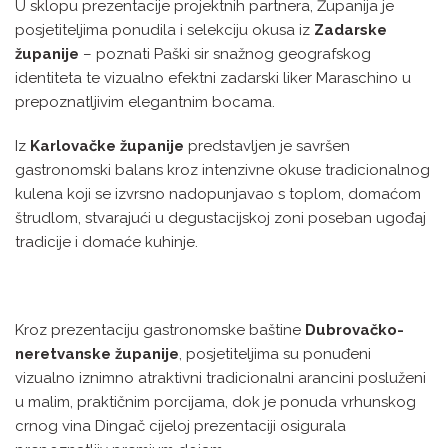
U sklopu prezentacije projektnih partnera, Županija je
posjetiteljima ponudila i selekciju okusa iz
Zadarske
županije
– poznati Paški sir snažnog geografskog
identiteta te vizualno efektni zadarski liker Maraschino u
prepoznatljivim elegantnim bocama.
Iz
Karlovačke županije
predstavljen je savršen
gastronomski balans kroz intenzivne okuse tradicionalnog
kulena koji se izvrsno nadopunjavao s toplom, domaćom
štrudlom, stvarajući u degustacijskoj zoni poseban ugođaj
tradicije i domaće kuhinje.
Kroz prezentaciju gastronomske baštine
Dubrovačko-
neretvanske županije
, posjetiteljima su ponuđeni
vizualno iznimno atraktivni tradicionalni arancini posluženi
u malim, praktičnim porcijama, dok je ponuda vrhunskog
crnog vina Dingač cijeloj prezentaciji osigurala