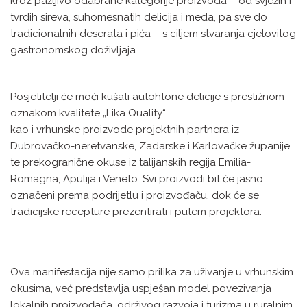
kroz pažljivo odabrane kategorije proizvoda – od svježih i
tvrdih sireva, suhomesnatih delicija i meda, pa sve do
tradicionalnih deserata i pića – s ciljem stvaranja cjelovitog
gastronomskog doživljaja.
Posjetitelji će moći kušati autohtone delicije s prestižnom
oznakom kvalitete „Lika Quality“
kao i vrhunske proizvode projektnih partnera iz
Dubrovačko-neretvanske, Zadarske i Karlovačke županije
te prekogranične okuse iz talijanskih regija Emilia-
Romagna, Apulija i Veneto. Svi proizvodi bit će jasno
označeni prema podrijetlu i proizvođaču, dok će se
tradicijske recepture prezentirati i putem projektora.
Ova manifestacija nije samo prilika za uživanje u vrhunskim
okusima, već predstavlja uspješan model povezivanja
lokalnih proizvođača, održivog razvoja i turizma u ruralnim