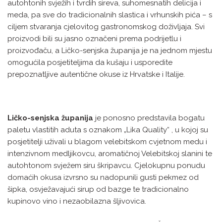
autohtonih svježih i tvrdih sireva, suhomesnatih delicija i
meda, pa sve do tradicionalnih slastica i vrhunskih pića – s
ciljem stvaranja cjelovitog gastronomskog doživljaja. Svi
proizvodi bili su jasno označeni prema podrijetlu i
proizvođaču, a Ličko-senjska županija je na jednom mjestu
omogućila posjetiteljima da kušaju i usporedite
prepoznatljive autentične okuse iz Hrvatske i Italije.
Ličko-senjska županija
je ponosno predstavila bogatu
paletu vlastitih aduta s oznakom „Lika Quality“ , u kojoj su
posjetitelji uživali u blagom velebitskom cvjetnom medu i
intenzivnom medljikovcu, aromatičnoj Velebitskoj slanini te
autohtonom svježem siru škripavcu. Cjelokupnu ponudu
domaćih okusa izvrsno su nadopunili gusti pekmez od
šipka, osvježavajući sirup od bazge te tradicionalno
kupinovo vino i nezaobilazna šljivovica.