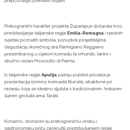
prepoznatljiv premium dojam.
Prekogranični karakter projekta Županija je dočarala kroz
predstavljanje talijanske regije
Emilia-Romagna
i njezinih
svjetski poznatih simbola, ponudivši posjetiteljima
degustaciju ikoničnog sira Parmigiano Reggiano
prezentiranog u cijelom komadu te vrhunski, tanko i
stručno rezani Prosciutto di Parma.
Iz talijanske regije
Apulija
pažnju publike privukla je
prezentacija iznimno kremaste Burrate, atraktivne pri
rezanju, koja se idealno sljubila s tradicionalnim, hrskavim
slanim grickalicama Taralli.
Konačno, domaćini su prekograničnu vinsku i
gastronomsku priču zaokružili predstavljanjem regije