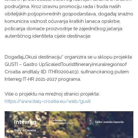
područjima. Kroz izravnu promociju rada i truda naših
obiteljskih poljoprivrednih gospodarstava, događaj snažno
komunicira važnost očuvanja kratkih lanaca opskrbe,
poticanja domaće proizvodnje te zajedničkog jačanja
autentičnog identiteta cijele destinacije.
Događaj„Okusi destinaciju“ organizira se u sklopu projekta
GUSTI – Gastro UpScaledTouristItineraryinruralregionsof
Croatia andItaly (ID: ITHR0200403), sufinanciranog putem
Interreg IT-HR 2021-2027 programa.
Više o projektu na mrežnoj stranici projekta:
https://www.italy-croatia.eu/web/gusti