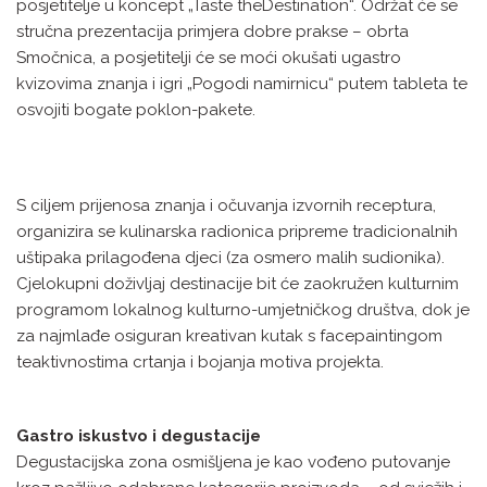
posjetitelje u koncept „Taste theDestination“. Održat će se
stručna prezentacija primjera dobre prakse – obrta
Smočnica, a posjetitelji će se moći okušati ugastro
kvizovima znanja i igri „Pogodi namirnicu“ putem tableta te
osvojiti bogate poklon-pakete.
S ciljem prijenosa znanja i očuvanja izvornih receptura,
organizira se kulinarska radionica pripreme tradicionalnih
uštipaka prilagođena djeci (za osmero malih sudionika).
Cjelokupni doživljaj destinacije bit će zaokružen kulturnim
programom lokalnog kulturno-umjetničkog društva, dok je
za najmlađe osiguran kreativan kutak s facepaintingom
teaktivnostima crtanja i bojanja motiva projekta.
Gastro iskustvo i degustacije
Degustacijska zona osmišljena je kao vođeno putovanje