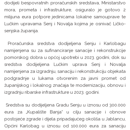
dodijeli bespovratnih proračunskih sredstava, Ministarstvo
mora, prometa i infrastrukture, osiguralo je gotovo 2
milijuna eura potpore jedinicama lokalne samouprave te
Lučkim upravama Senj i Novalja kojima je osnivač Ličko-
senjska županija.
Proračunska sredstva dodijeljena Senju i Karlobagu
namijenjena su za sufinanciranje sanacije i rekonstrukcije
pomorskog dobra u općoj upotrebi u 2023. godini, dok su
sredstva dodijeljena Lučkim uprava Senj i Novalja
namijenjena za izgradnju, sanaciju i rekonstrukciju objekata
podgradnje u lukama otvorenim za javni promet od
županijskog i lokalnog značaja te modernizaciju, obnovu i
izgradnju ribarske infrastrukture u 2023. godini.
Sredstva su dodijeljena Gradu Senju u iznosu od 300.000
eura za „Kupalište Banja“ u cilju sanacije i obnove
postojeće zgrade i dijela pripadajućeg okoliša u Jablancu,
Općini Karlobag u iznosu od 100.000 eura za sanaciju