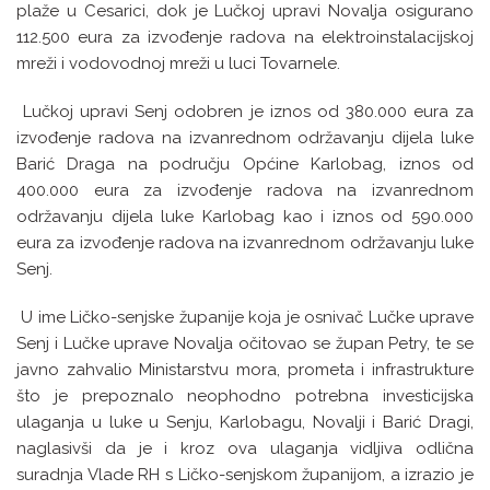
plaže u Cesarici, dok je Lučkoj upravi Novalja osigurano
112.500 eura za izvođenje radova na elektroinstalacijskoj
mreži i vodovodnoj mreži u luci Tovarnele.
Lučkoj upravi Senj odobren je iznos od 380.000 eura za
izvođenje radova na izvanrednom održavanju dijela luke
Barić Draga na području Općine Karlobag, iznos od
400.000 eura za izvođenje radova na izvanrednom
održavanju dijela luke Karlobag kao i iznos od 590.000
eura za izvođenje radova na izvanrednom održavanju luke
Senj.
U ime Ličko-senjske županije koja je osnivač Lučke uprave
Senj i Lučke uprave Novalja očitovao se župan Petry, te se
javno zahvalio Ministarstvu mora, prometa i infrastrukture
što je prepoznalo neophodno potrebna investicijska
ulaganja u luke u Senju, Karlobagu, Novalji i Barić Dragi,
naglasivši da je i kroz ova ulaganja vidljiva odlična
suradnja Vlade RH s Ličko-senjskom županijom, a izrazio je