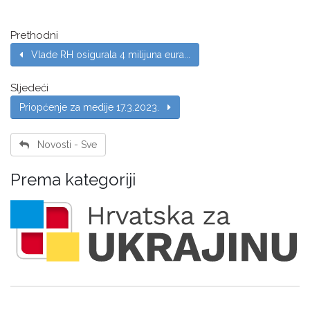
Prethodni
Vlade RH osigurala 4 milijuna eura...
Sljedeći
Priopćenje za medije 17.3.2023.
Novosti - Sve
Prema kategoriji