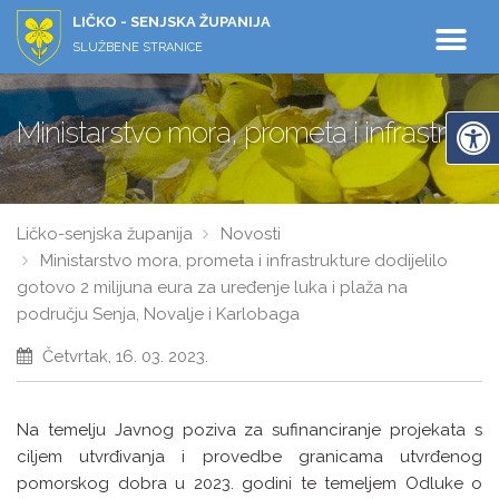
LIČKO - SENJSKA ŽUPANIJA
SLUŽBENE STRANICE
Ministarstvo mora, prometa i infrastruktu
Ličko-senjska županija
Novosti
Ministarstvo mora, prometa i infrastrukture dodijelilo
gotovo 2 milijuna eura za uređenje luka i plaža na
području Senja, Novalje i Karlobaga
Četvrtak, 16. 03. 2023.
Na temelju Javnog poziva za sufinanciranje projekata s
ciljem utvrđivanja i provedbe granicama utvrđenog
pomorskog dobra u 2023. godini te temeljem Odluke o