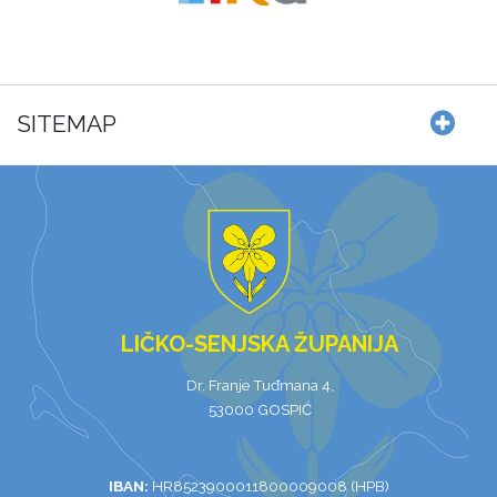
SITEMAP
LIČKO-SENJSKA ŽUPANIJA
Dr. Franje Tuđmana 4,
53000 GOSPIĆ
IBAN:
HR8523900011800009008 (HPB)