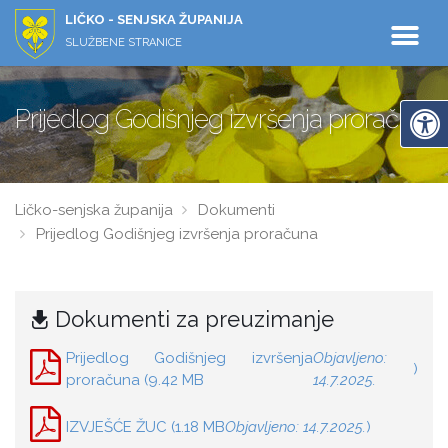
LIČKO - SENJSKA ŽUPANIJA
SLUŽBENE STRANICE
Prijedlog Godišnjeg izvršenja proračuna
Ličko-senjska županija
Dokumenti
Prijedlog Godišnjeg izvršenja proračuna
Dokumenti za preuzimanje
Prijedlog Godišnjeg izvršenja
Objavljeno:
)
proračuna (9.42 MB
14.7.2025.
IZVJEŠĆE ŽUC (1.18 MB
Objavljeno: 14.7.2025.
)