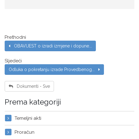
Prethodni
OBAVIJEST o izradi izmjene i dopune...
Sljedeći
Odluka o pokretanju izrade Provedbenog...
Dokumenti - Sve
Prema kategoriji
Temeljni akti
Proračun