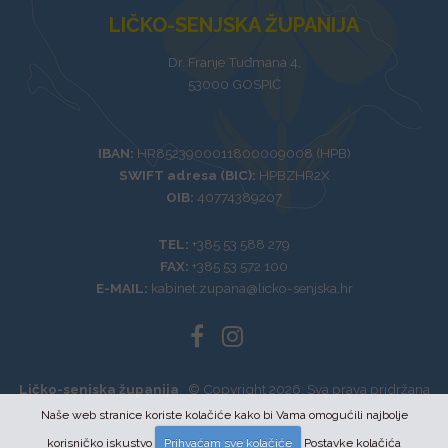
LIČKO-SENJSKA ŽUPANIJA
Dr. Franje Tuđmana 4,
53000 GOSPIĆ
IBAN:
HR8523900011800009008 (HPB)
SWIFT adresa (BIC):
HPBZHR2X
OIB:
40774389207
TEL:
+385 53 588 279
FAX:
+385 53 572 100
E-MAIL:
kabinet.zupana@licko-senjska.hr
Ličko-senjska županija
© Copyright 2026. Sva prava pridržana
Web design & development by VIT
CMS
Naše web stranice koriste kolačiće kako bi Vama omogućili najbolje
korisničko iskustvo
Prihvaćam sve kolačiće
Postavke kolačića