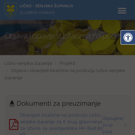
LIČKO - SENJSKA ŽUPANIJA
SLUŽBENE STRANICE
Objava i obavijest biračima na području 
Ličko-senjska županija
Projekti
Objava i obavijest biračima na području Ličko-senjske
županije
Dokumenti za preuzimanje
Obavijest biračima na području Ličko-
Objavljeno:
senjske županije za II. krug glasovanja
30.12-
)
za izbore za predsjednika RH (848.85
2024.