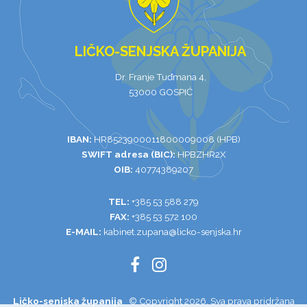
LIČKO-SENJSKA ŽUPANIJA
Dr. Franje Tuđmana 4,
53000 GOSPIĆ
IBAN:
HR8523900011800009008 (HPB)
SWIFT adresa (BIC):
HPBZHR2X
OIB:
40774389207
TEL:
+385 53 588 279
FAX:
+385 53 572 100
E-MAIL:
kabinet.zupana@licko-senjska.hr
Ličko-senjska županija
© Copyright 2026. Sva prava pridržana