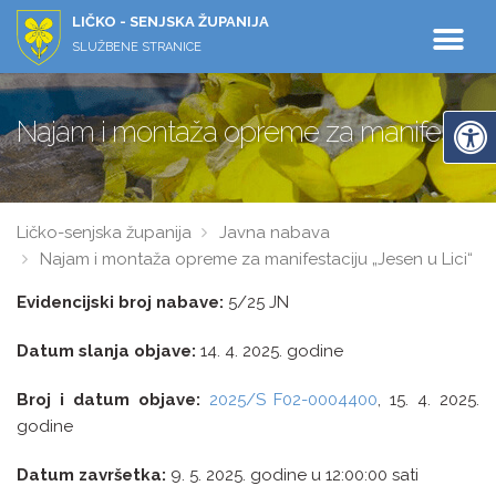
LIČKO - SENJSKA ŽUPANIJA
SLUŽBENE STRANICE
Najam i montaža opreme za manifestaciju
Ličko-senjska županija
Javna nabava
Najam i montaža opreme za manifestaciju „Jesen u Lici“
Evidencijski broj nabave:
5/25 JN
Datum slanja objave:
14. 4. 2025. godine
Broj i datum objave:
2025/S F02-0004400
, 15. 4. 2025.
godine
Datum završetka:
9. 5. 2025. godine u 12:00:00 sati