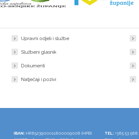
Upravni odjeli i službe
Službeni glasnik
Dokumenti
Natječaji i pozivi
IBAN:
HR8523900011800009008 (HPB)
TEL:
+385 53 588