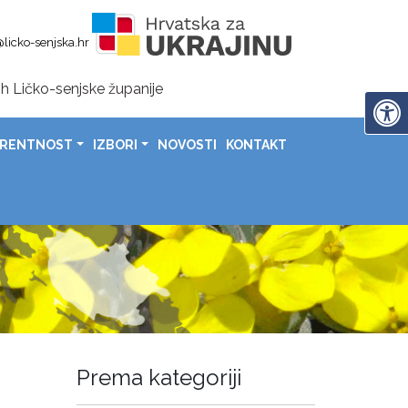
licko-senjska.hr
h Ličko-senjske županije
en-područje za 19 poginulih hrvatskih branitelja u Zalužnic
ARENTNOST
IZBORI
NOVOSTI
KONTAKT
nije uručeni čekovi sportašima, sportskim klubovima i savezima
rada Gospića uz poruke ponosa, zahvalnosti i daljnjeg napretk
domovinske zahvalnosti, Dana hrvatskih branitelja i 31. obljetnice vojno-redarstvene operacije „Oluja
a povodom Dana općine Lovinac
Prema kategoriji