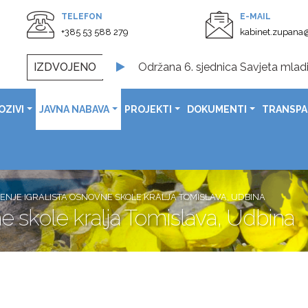
TELEFON
E-MAIL
+385 53 588 279
kabinet.zupana@
IZDVOJENO
Održana 6. sjednica Savjeta mladi
Svečano otvoreno obnovljeno Spom
OZIVI
JAVNA NABAVA
PROJEKTI
DOKUMENTI
TRANSP
U prostorijama Ličko-senjske župa
Svečanom sjednicom obilježen Dan G
Čestitka župana Ernesta Petryja povodom Dana pobjede i 
Čestitka župana Ernesta Petryj
ENJE IGRALISTA OSNOVNE SKOLE KRALJA TOMISLAVA, UDBINA
e skole kralja Tomislava, Udbina