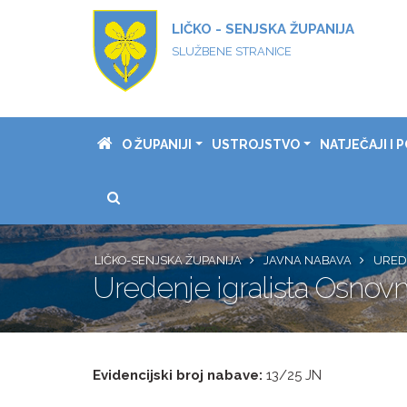
LIČKO - SENJSKA ŽUPANIJA
SLUŽBENE STRANICE
O ŽUPANIJI
USTROJSTVO
NATJEČAJI I P
LIČKO-SENJSKA ŽUPANIJA
JAVNA NABAVA
URED
Uredenje igralista Osnovn
Evidencijski broj nabave:
13/25 JN