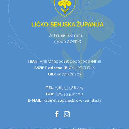
LIČKO-SENJSKA ŽUPANIJA
Dr. Franje Tuđmana 4,
53000 GOSPIĆ
IBAN:
HR8523900011800009008 (HPB)
SWIFT adresa (BIC):
HPBZHR2X
OIB:
40774389207
TEL:
+385 53 588 279
FAX:
+385 53 572 100
E-MAIL:
kabinet.zupana@licko-senjska.hr