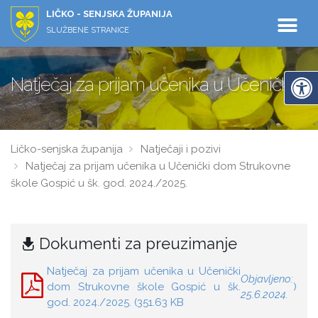
LIČKO - SENJSKA ŽUPANIJA
SLUŽBENE STRANICE
Natječaj za prijam učenika u Učenički d
Ličko-senjska županija
Natječaji i pozivi
Natječaj za prijam učenika u Učenički dom Strukovne
škole Gospić u šk. god. 2024./2025.
Dokumenti za preuzimanje
Natječaj za prijam učenika u Učenički
Objavljeno:
dom Strukovne škole Gospić u šk.
)
25.6.2024.
god. 2024./2025. (351.63 KB