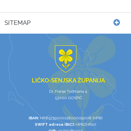
SITEMAP
LIČKO-SENJSKA ŽUPANIJA
Dr. Franje Tuđmana 4,
53000 GOSPIĆ
IBAN:
HR8523900011800009008 (HPB)
SWIFT adresa (BIC):
HPBZHR2X
OIB:
40774389207