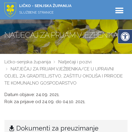
LIČKO - SENJSKA ŽUPANIJA
SLUŽBENE STRANICE
NATJEČAJ ZA PRIJAM VJEŽBENIKA/CE
Ličko-senjska županija
Natječaji i pozivi
NATJEČAJ ZA PRIJAM VJEŽBENIKA/CE U UPRAVNI
ODJEL ZA GRADITELJSTVO, ZAŠTITU OKOLIŠA I PRIRODE
TE KOMUNALNO GOSPODARSTVO
Datum objave: 24.09. 2021.
Rok za prijave od 24.09. do 04.10. 2021.
Dokumenti za preuzimanje