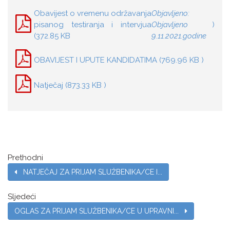
Obavijest o vremenu održavanja
Objavljeno:
pisanog testiranja i intervjua
Objavljeno
)
(372.85 KB
9.11.2021.godine
OBAVIJEST I UPUTE KANDIDATIMA (769.96 KB )
Natječaj (873.33 KB )
Prethodni
NATJEČAJ ZA PRIJAM SLUŽBENIKA/CE I...
Sljedeći
OGLAS ZA PRIJAM SLUŽBENIKA/CE U UPRAVNI...