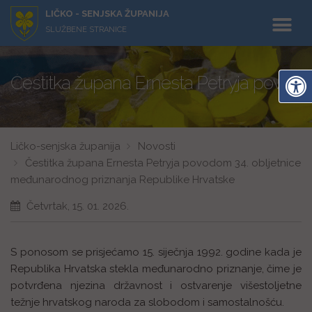
LIČKO - SENJSKA ŽUPANIJA
SLUŽBENE STRANICE
Čestitka župana Ernesta Petryja povod
Ličko-senjska županija
Novosti
Čestitka župana Ernesta Petryja povodom 34. obljetnice
međunarodnog priznanja Republike Hrvatske
Četvrtak, 15. 01. 2026.
S ponosom se prisjećamo 15. siječnja 1992. godine kada je
Republika Hrvatska stekla međunarodno priznanje, čime je
potvrđena njezina državnost i ostvarenje višestoljetne
težnje hrvatskog naroda za slobodom i samostalnošću.