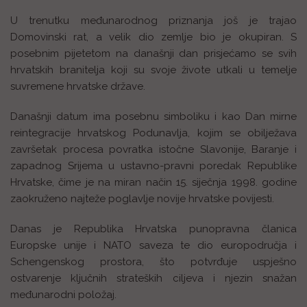
U trenutku međunarodnog priznanja još je trajao
Domovinski rat, a velik dio zemlje bio je okupiran. S
posebnim pijetetom na današnji dan prisjećamo se svih
hrvatskih branitelja koji su svoje živote utkali u temelje
suvremene hrvatske države.
Današnji datum ima posebnu simboliku i kao Dan mirne
reintegracije hrvatskog Podunavlja, kojim se obilježava
završetak procesa povratka istočne Slavonije, Baranje i
zapadnog Srijema u ustavno-pravni poredak Republike
Hrvatske, čime je na miran način 15. siječnja 1998. godine
zaokruženo najteže poglavlje novije hrvatske povijesti.
Danas je Republika Hrvatska punopravna članica
Europske unije i NATO saveza te dio europodručja i
Schengenskog prostora, što potvrđuje uspješno
ostvarenje ključnih strateških ciljeva i njezin snažan
međunarodni položaj.