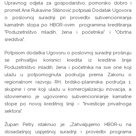
Upravnog odjela za gospodarstvo, pomorsko dobro i
promet Ane Rukavine Stilinović potpisali Dodatak Ugovora
o poslovnoj suradnji pri provedbi subvencioniranja
kamatnih stopa po HBOR-ovim programima kreditiranja
"Poduzetništvo mladih, žena i početnika" i "Obrtna
sredstva".
Potpisom dodatka Ugovoru o poslovnoj suradnji proširuju
se prihvatljivi korisnici kredita iz kreditne linije
Poduzetništvo mladih, žena i početnika na sve one koji
ulažu u potpomognuta područja prema Zakonu o
regionalnom razvoju RH, brdsko-planinska područja 1.
skupine i one koji ulažu u komercijalizaciju inovacija, a
istovremeno je ugovoreno subvencioniranje kamatne
stope po novoj kreditnoj liniji – "Investicije privatnoga
sektora".
Župan Petry istaknuo je: „Zahvaljujemo HBOR-u na
dosadašnjoj uspješnoj suradnji i provedbi programa