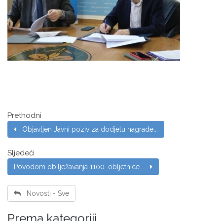
Prethodni
Objavljen Javni poziv za dodjelu nagrade...
Sljedeći
Povodom obilježavanja 1100. obljetnice...
Novosti - Sve
Prema kategoriji