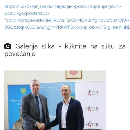
https://licko-senjska.hr/natjecaji-i-pozivi/zupanija/javni-
pozivi-gospodarstvo?
fbclid=IwY2xjawIidwhleHRuA2FlbQIxMQABHfgi3duwols9OjW-
8GQzJsq9lOXCGA83gjYnPRKWFBxxvbej_ob7AiTGig_aem_l
Galerija slika - kliknite na sliku za
povećanje