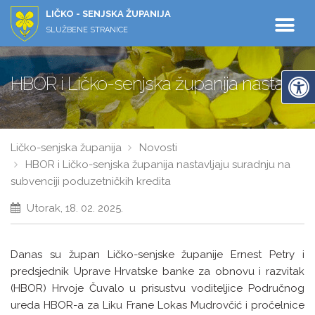
LIČKO - SENJSKA ŽUPANIJA
SLUŽBENE STRANICE
HBOR i Ličko-senjska županija nastavljaj
Ličko-senjska županija
Novosti
HBOR i Ličko-senjska županija nastavljaju suradnju na
subvenciji poduzetničkih kredita
Utorak, 18. 02. 2025.
Danas su župan Ličko-senjske županije Ernest Petry i
predsjednik Uprave Hrvatske banke za obnovu i razvitak
(HBOR) Hrvoje Čuvalo u prisustvu voditeljice Područnog
ureda HBOR-a za Liku Frane Lokas Mudrovčić i pročelnice