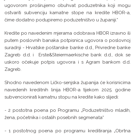
ugovorom proširujemo obuhvat poduzetnika koji mogu
ostvariti subvenciju kamatne stope na kredite HBOR-a,
čime dodatno podupiremo poduzetništvo u županiji.“
Kredite po navedenim mjerama odobrava HBOR izravno ili
putem poslovnih banaka potpisnica ugovora o poslovnoj
suradnji - Hrvatske poštanske banke d.d., Privredne banke
Zagreb d.d. i Erste&Steiermaerkische bank d.d., dok se
uskoro očekuje potpis ugovora i s Agram bankom d.d.
Zagreb.
Shodno navedenom Ličko-senjska županija će korisnicima
navedenih kreditnih linija HBOR-a tijekom 2025. godine
subvencionirati kamatnu stopu na kredite kako slijedi:
- 2 postotna poena po Programu „Poduzetništvo mladih,
žena, početnika i ostalih posebnih segmenata“
- 1 postotnog poena po programu kreditiranja „Obrtna