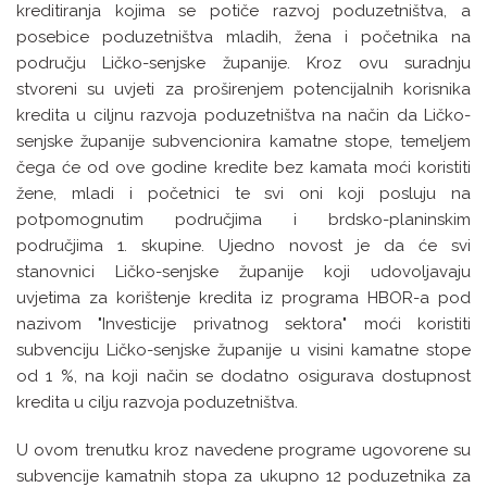
kreditiranja kojima se potiče razvoj poduzetništva, a
posebice poduzetništva mladih, žena i početnika na
području Ličko-senjske županije. Kroz ovu suradnju
stvoreni su uvjeti za proširenjem potencijalnih korisnika
kredita u ciljnu razvoja poduzetništva na način da Ličko-
senjske županije subvencionira kamatne stope, temeljem
čega će od ove godine kredite bez kamata moći koristiti
žene, mladi i početnici te svi oni koji posluju na
potpomognutim područjima i brdsko-planinskim
područjima 1. skupine. Ujedno novost je da će svi
stanovnici Ličko-senjske županije koji udovoljavaju
uvjetima za korištenje kredita iz programa HBOR-a pod
nazivom "Investicije privatnog sektora" moći koristiti
subvenciju Ličko-senjske županije u visini kamatne stope
od 1 %, na koji način se dodatno osigurava dostupnost
kredita u cilju razvoja poduzetništva.
U ovom trenutku kroz navedene programe ugovorene su
subvencije kamatnih stopa za ukupno 12 poduzetnika za