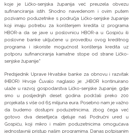
koje je Ličko-senjska županija već preuzela obvezu
sufinanciranja istih. Shodno navedenom i ovim putem
pozivamo poduzetnike s područja Ličko-senjske županije
koji imaju potrebu za korištenjem kredita iz programa
HBOR-a da se jave u poslovnicu HBOR-a u Gospiću ili
poslovne banke uključene u provedbu ovog kreditnog
programa i iskoriste mogućnost korištenja kredita uz
potporu sufinanciranja kamatne stope od strane Ličko-
senjske županije."
Predsjednik Uprave Hrvatske banke za obnovu i razvitak
(HBOR) Hrvoje Čuvalo naglasio je: „HBOR kontinuirano
ulaže u razvoj gospodarstva Ličko-senjske županije, gdje
smo u posljednjih deset godina podržali preko 200
projekata s više od 65 milijuna eura. Posebno nam je važno
da budemo dostupni poduzetnicima, zbog čega već
gotovo dva desetljeća djeluje naš Područni ured u
Gospiću, koji mikro i malim poduzetnicima omogućava
jednostavniji pristup našim programima. Danas potpisanim