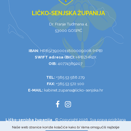
LIČKO-SENJSKA ŽUPANIJA
Dr. Franje Tuđmana 4,
53000 GOSPIĆ
IBAN:
HR8523900011800009008 (HPB)
SWIFT adresa (BIC):
HPBZHR2X
OIB:
40774389207
TEL:
+385 53 588 279
FAX:
+385 53 572 100
E-MAIL:
kabinet.zupana@licko-senjska.hr
Ličko-senjska županija
© Copyright 2026. Sva prava pridržana
Web design & development by VIT
CMS
Naše web stranice koriste kolačiće kako bi Vama omogućili najbolje