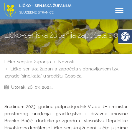
LIČKO - SENJSKA ŽUPANIJA
SLUŽBENE STRANICE
Ličko-senjska županija započela s obnavl
Ličko-senjska županija
Novosti
Ličko-senjska županija započela s obnavljanjem tzv.
zgrade “sindikata” u središtu Gospića
Utorak, 26. 03. 2024.
Sredinom 2023. godine potpredsjednik Vlade RH i ministar
prostornog uređenja, graditeljstva i državne imovine
Branko Bačić, dodijelio je zgradu u vlasništvu Republike
Hrvatske na korištenje Ličko-senjskoj županiji u čije ju je ime