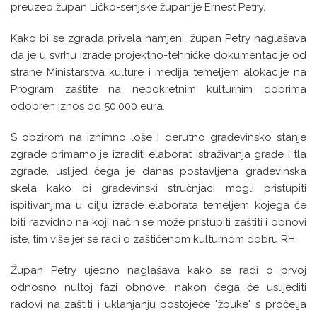
preuzeo župan Ličko-senjske županije Ernest Petry.
Kako bi se zgrada privela namjeni, župan Petry naglašava
da je u svrhu izrade projektno-tehničke dokumentacije od
strane Ministarstva kulture i medija temeljem alokacije na
Program zaštite na nepokretnim kulturnim dobrima
odobren iznos od 50.000 eura.
S obzirom na iznimno loše i derutno građevinsko stanje
zgrade primarno je izraditi elaborat istraživanja građe i tla
zgrade, uslijed čega je danas postavljena građevinska
skela kako bi građevinski stručnjaci mogli pristupiti
ispitivanjima u cilju izrade elaborata temeljem kojega će
biti razvidno na koji način se može pristupiti zaštiti i obnovi
iste, tim više jer se radi o zaštićenom kulturnom dobru RH.
Župan Petry ujedno naglašava kako se radi o prvoj
odnosno nultoj fazi obnove, nakon čega će uslijediti
radovi na zaštiti i uklanjanju postojeće "žbuke" s pročelja