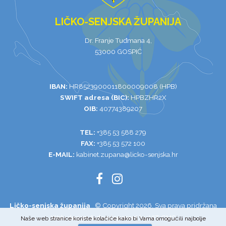
LIČKO-SENJSKA ŽUPANIJA
Dr. Franje Tuđmana 4,
53000 GOSPIĆ
IBAN:
HR8523900011800009008 (HPB)
SWIFT adresa (BIC):
HPBZHR2X
OIB:
40774389207
TEL:
+385 53 588 279
FAX:
+385 53 572 100
E-MAIL:
kabinet.zupana@licko-senjska.hr
Ličko-senjska županija
© Copyright 2026. Sva prava pridržana
Web design & development by VIT
CMS
Naše web stranice koriste kolačiće kako bi Vama omogućili najbolje