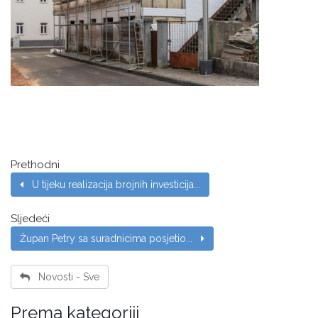
Prethodni
U tijeku realizacija brojnih investicija...
Sljedeći
Župan Petry sa suradnicima posjetio...
Novosti - Sve
Prema kategoriji