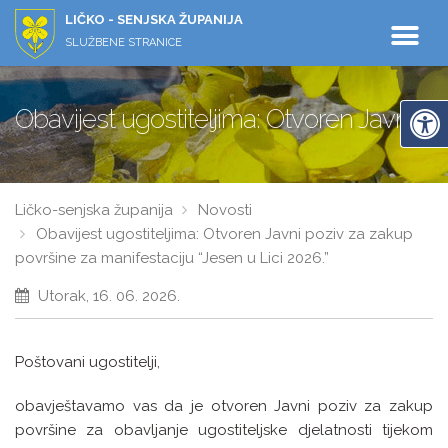
LIČKO - SENJSKA ŽUPANIJA
SLUŽBENE STRANICE
Obavijest ugostiteljima: Otvoren Javni po
Ličko-senjska županija
Novosti
Obavijest ugostiteljima: Otvoren Javni poziv za zakup
površine za manifestaciju “Jesen u Lici 2026.”
Utorak, 16. 06. 2026.
Poštovani ugostitelji,
obavještavamo vas da je otvoren Javni poziv za zakup
površine za obavljanje ugostiteljske djelatnosti tijekom