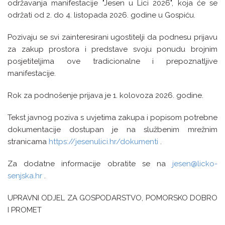
održavanja manifestacije "Jesen u Lici 2026", koja će se
održati od 2. do 4. listopada 2026. godine u Gospiću.
Pozivaju se svi zainteresirani ugostitelji da podnesu prijavu
za zakup prostora i predstave svoju ponudu brojnim
posjetiteljima ove tradicionalne i prepoznatljive
manifestacije.
Rok za podnošenje prijava je 1. kolovoza 2026. godine.
Tekst javnog poziva s uvjetima zakupa i popisom potrebne
dokumentacije dostupan je na službenim mrežnim
stranicama
https://jesenulici.hr/dokumenti
.
Za dodatne informacije obratite se na
jesen@licko-
senjska.hr
.
UPRAVNI ODJEL ZA GOSPODARSTVO, POMORSKO DOBRO
I PROMET