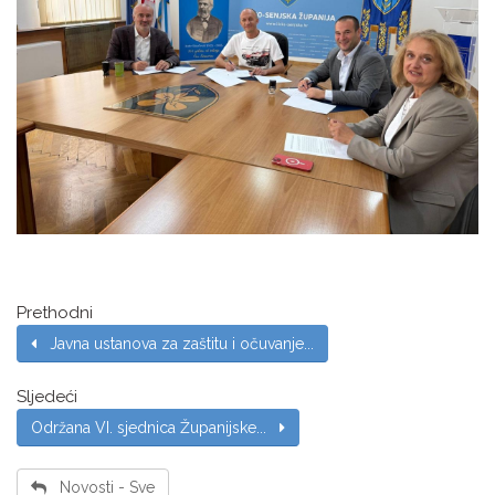
Prethodni
Javna ustanova za zaštitu i očuvanje...
Sljedeći
Održana VI. sjednica Županijske...
Novosti - Sve