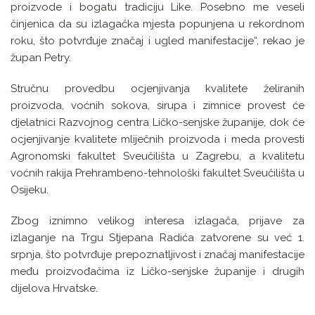
proizvode i bogatu tradiciju Like. Posebno me veseli
činjenica da su izlagačka mjesta popunjena u rekordnom
roku, što potvrđuje značaj i ugled manifestacije“, rekao je
župan Petry.
Stručnu provedbu ocjenjivanja kvalitete želiranih
proizvoda, voćnih sokova, sirupa i zimnice provest će
djelatnici Razvojnog centra Ličko-senjske županije, dok će
ocjenjivanje kvalitete mliječnih proizvoda i meda provesti
Agronomski fakultet Sveučilišta u Zagrebu, a kvalitetu
voćnih rakija Prehrambeno-tehnološki fakultet Sveučilišta u
Osijeku.
Zbog iznimno velikog interesa izlagača, prijave za
izlaganje na Trgu Stjepana Radića zatvorene su već 1.
srpnja, što potvrđuje prepoznatljivost i značaj manifestacije
među proizvođačima iz Ličko-senjske županije i drugih
dijelova Hrvatske.