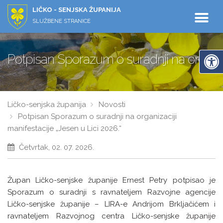
LIČKO - SENJSKA ŽUPANIJA
SLUŽBENE STRANICE
Potpisan Sporazum o suradnji na organizac
Ličko-senjska županija
Novosti
Potpisan Sporazum o suradnji na organizaciji
manifestacije „Jesen u Lici 2026.“
Četvrtak, 02. 07. 2026.
Župan Ličko-senjske županije Ernest Petry potpisao je
Sporazum o suradnji s ravnateljem Razvojne agencije
Ličko-senjske županije – LIRA-e Andrijom Brkljačićem i
ravnateljem Razvojnog centra Ličko-senjske županije