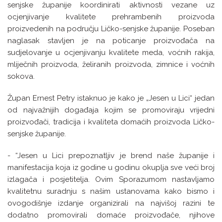
senjske županije koordinirati aktivnosti vezane uz
ocjenjivanje kvalitete prehrambenih proizvoda
proizvedenih na području Ličko-senjske županije. Poseban
naglasak stavljen je na poticanje proizvođača na
sudjelovanje u ocjenjivanju kvalitete meda, voćnih rakija,
mliječnih proizvoda, želiranih proizvoda, zimnice i voćnih
sokova.
Župan Ernest Petry istaknuo je kako je „Jesen u Lici“ jedan
od najvažnijih događaja kojim se promoviraju vrijedni
proizvođači, tradicija i kvaliteta domaćih proizvoda Ličko-
senjske županije.
- “Jesen u Lici prepoznatljiv je brend naše županije i
manifestacija koja iz godine u godinu okuplja sve veći broj
izlagača i posjetitelja. Ovim Sporazumom nastavljamo
kvalitetnu suradnju s našim ustanovama kako bismo i
ovogodišnje izdanje organizirali na najvišoj razini te
dodatno promovirali domaće proizvođače, njihove