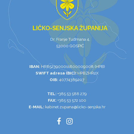
LIČKO-SENJSKA ŽUPANIJA
Dr. Franje Tuđmana 4,
53000 GOSPIĆ
IBAN:
HR8523900011800009008 (HPB)
SWIFT adresa (BIC):
HPBZHR2X
OIB:
40774389207
TEL:
+385 53 588 279
FAX:
+385 53 572 100
E-MAIL:
kabinet.zupana@licko-senjska.hr