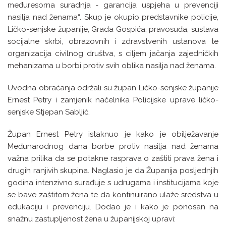
međuresorna suradnja - garancija uspjeha u prevenciji
nasilja nad ženama“. Skup je okupio predstavnike policije,
Ličko-senjske županije, Grada Gospića, pravosuđa, sustava
socijalne skrbi, obrazovnih i zdravstvenih ustanova te
organizacija civilnog društva, s ciljem jačanja zajedničkih
mehanizama u borbi protiv svih oblika nasilja nad ženama.
Uvodna obraćanja održali su župan Ličko-senjske županije
Ernest Petry i zamjenik načelnika Policijske uprave ličko-
senjske Stjepan Sabljić.
Župan Ernest Petry istaknuo je kako je obilježavanje
Međunarodnog dana borbe protiv nasilja nad ženama
važna prilika da se potakne rasprava o zaštiti prava žena i
drugih ranjivih skupina. Naglasio je da Županija posljednjih
godina intenzivno surađuje s udrugama i institucijama koje
se bave zaštitom žena te da kontinuirano ulaže sredstva u
edukaciju i prevenciju. Dodao je i kako je ponosan na
snažnu zastupljenost žena u županijskoj upravi: