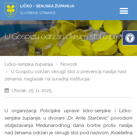
LIČKO - SENJSKA ŽUPANIJA
SLUŽBENE STRANICE
U Gospiću održan okrugli stol o prevencij
Ličko-senjska županija
Novosti
U Gospiću održan okrugli stol o prevenciji nasilja nad
ženama: naglasak na suradnji institucija
Utorak, 25. 11. 2025.
U organizaciji Policijske uprave ličko-senjske i Ličko-
senjske županije, u dvorani „Dr. Ante Starčević“ povodom
obilježavanja Međunarodnog dana borbe protiv nasilja
nad ženama održan je okrugli stol pod nazivom „Kvalitetna