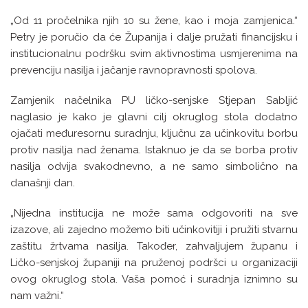
„Od 11 pročelnika njih 10 su žene, kao i moja zamjenica.“
Petry je poručio da će Županija i dalje pružati financijsku i
institucionalnu podršku svim aktivnostima usmjerenima na
prevenciju nasilja i jačanje ravnopravnosti spolova.
Zamjenik načelnika PU ličko-senjske Stjepan Sabljić
naglasio je kako je glavni cilj okruglog stola dodatno
ojačati međuresornu suradnju, ključnu za učinkovitu borbu
protiv nasilja nad ženama. Istaknuo je da se borba protiv
nasilja odvija svakodnevno, a ne samo simbolično na
današnji dan.
„Nijedna institucija ne može sama odgovoriti na sve
izazove, ali zajedno možemo biti učinkovitiji i pružiti stvarnu
zaštitu žrtvama nasilja. Također, zahvaljujem županu i
Ličko-senjskoj županiji na pruženoj podršci u organizaciji
ovog okruglog stola. Vaša pomoć i suradnja iznimno su
nam važni.“