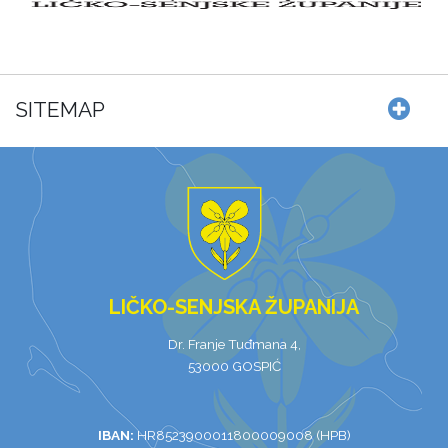
SITEMAP
LIČKO-SENJSKA ŽUPANIJA
Dr. Franje Tuđmana 4,
53000 GOSPIĆ
IBAN:
HR8523900011800009008 (HPB)