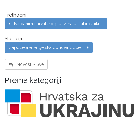
Prethodni
Na danima hrvatskog turizma u Dubrovniku...
Sljedeći
Započela energetska obnova Opće...
Novosti - Sve
Prema kategoriji