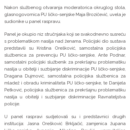
Nakon službenog otvaranja moderatorica okruglog stola,
glasnogovornica PU ličko-senjske Maja Brozičević, uvela je
sudionike u panel raspravu.
Panel je okupio niz stručnjaka koji se svakodnevno susreću
s problematikom nasilja nad ženama. Policijski dio sustava
predstavili su Kristina Orešković, samostalna policijska
službenica za prevenciju PU ličko-senjske, Ante Podnar,
samostalni policijski službenik za prekršajnu problematiku
nasilja u obitelji i suzbijanje diskriminacije PU ličko-senjske,
Dragana Dujmović, samostalna policijska službenica za
mladež i obradu kriminaliteta PU ličko-senjske, te Danijela
Petković, policijska službenica za prekršajnu problematiku
nasilja u obitelji i suzbijanje diskriminacije Ravnateljstva
policije.
U panel raspravi sudjelovali su i predstavnici drugih
institucija: Jasna Orešković Brkljačić, zamjenica župana