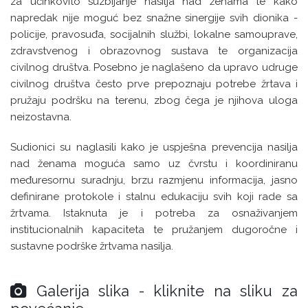
za učinkovito suzbijanje nasilja nad ženama te kako
napredak nije moguć bez snažne sinergije svih dionika -
policije, pravosuđa, socijalnih službi, lokalne samouprave,
zdravstvenog i obrazovnog sustava te organizacija
civilnog društva. Posebno je naglašeno da upravo udruge
civilnog društva često prve prepoznaju potrebe žrtava i
pružaju podršku na terenu, zbog čega je njihova uloga
neizostavna.
Sudionici su naglasili kako je uspješna prevencija nasilja
nad ženama moguća samo uz čvrstu i koordiniranu
međuresornu suradnju, brzu razmjenu informacija, jasno
definirane protokole i stalnu edukaciju svih koji rade sa
žrtvama. Istaknuta je i potreba za osnaživanjem
institucionalnih kapaciteta te pružanjem dugoročne i
sustavne podrške žrtvama nasilja.
Galerija slika - kliknite na sliku za