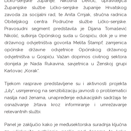
Ličko-senjske županije, Nikolina Devčić, upraviteljica
Županijske službe Ličko-senjske županije Hrvatskog
zavoda za socijalni rad, te Anita Crnjak, stručna radnica
Obiteljskog centra Područne službe Ličko-senjske.
Pravosudni segment predstavila je Dijana Tomašević
Nikolić, sutkinja Općinskog suda u Gospiću, dok je u ime
državnog odvjetništva govorila Melita Štampf, zamjenica
općinske državne odvjetnice Općinskog državnog
odvjetništva u Gospiću. Važan doprinos civilnog sektora
donijela je Nada Rukavina, savjetnica u Ženskoj grupi
Karlovac „Korak“.
Tijekom rasprave predstavljene su i aktivnosti projekta
„Lily“, usmjerenog na senzibilizaciju javnosti o problematici
nasilja nad ženama, unapređenje edukacijskih sadržaja te
osnaživanje žrtava kroz informiranje i umrežavanje
relevantnih službi.
Panel je zaključio kako je međusektorska suradnja ključna