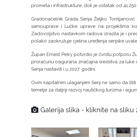
prometa i infrastrukture, dok je ostatak od 41.250
Gradonačelnik Grada Senja Željko Tomljanović p
samouprave i Lučke uprave na projektima koji
Zadovoljstvo nastavkom radova izrazila je i pre
polako zaokružuje cjelina uređenja senjske uvale
Župan Ernest Petry potvrdio je čvrstu potporu Žu
proračunu osigurana značajna sredstva za luke 
Senja nastaviti i u 2027. godini.
Ovim kapitalnim ulaganjem Senj ne samo da štiti
temelje za daljnji razvoj nautičkog turizma i sigu
Galerija slika - kliknite na slik