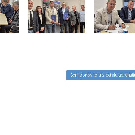
Senj ponovno u središtu adrenali