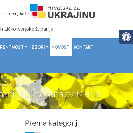
licko-senjska.hr
h Ličko-senjske županije
en-područje za 19 poginulih hrvatskih branitelja u Zalužnic
ARENTNOST
IZBORI
NOVOSTI
KONTAKT
nije uručeni čekovi sportašima, sportskim klubovima i savezima
rada Gospića uz poruke ponosa, zahvalnosti i daljnjeg napretk
domovinske zahvalnosti, Dana hrvatskih branitelja i 31. obljetnice vojno-redarstvene operacije „Oluja
a povodom Dana općine Lovinac
RANA SV. MARIJA
aciju lukobrana sv. Marija
Prema kategoriji