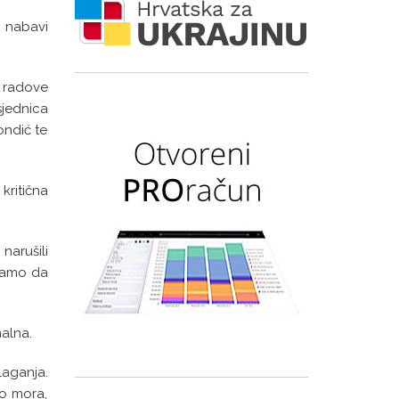
j nabavi
 radove
sjednica
ondić te
kritična
narušili
 samo da
alna.
laganja.
vo mora,