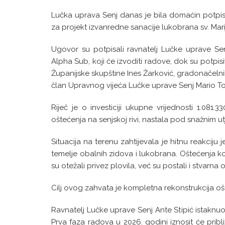
Lučka uprava Senj danas je bila domaćin potpi
za projekt izvanredne sanacije lukobrana sv. Marij
Ugovor su potpisali ravnatelj Lučke uprave S
Alpha Sub, koji će izvoditi radove, dok su potpis
Županijske skupštine Ines Žarković, gradonačelni
član Upravnog vijeća Lučke uprave Senj Mario To
Riječ je o investiciji ukupne vrijednosti 1.081.
oštećenja na senjskoj rivi, nastala pod snažnim u
Situacija na terenu zahtijevala je hitnu reakciju 
temelje obalnih zidova i lukobrana. Oštećenja 
su otežali privez plovila, već su postali i stvarna
Cilj ovog zahvata je kompletna rekonstrukcija o
Ravnatelj Lučke uprave Senj Ante Stipić istaknuo
Prva faza radova u 2026. godini iznosit će prib