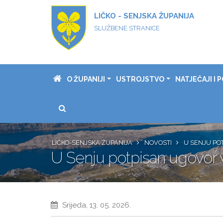
LIČKO - SENJSKA ŽUPANIJA
SLUŽBENE STRANICE
O ŽUPANIJI
USTROJSTVO
NATJEČAJI I P
LIČKO-SENJSKA ŽUPANIJA
NOVOSTI
U SENJU PO
U Senju potpisan ugovor vr
Srijeda, 13. 05. 2026.