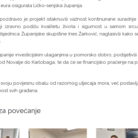
 eura osigurala Ličko-senjska županija.
ozdravio je projekt istaknuvši važnost kontinuirane suradnje
 izravno podižu kvalitetu života i sigurnost u samom srcu
dsjednica Županijske skupštine Ines Žarković, naglasivši kako 
.
panije investicijskim ulaganjima u pomorsko dobro, podsjetivši
od Novalje do Karlobaga, te da će se financijsko praćenje na 
 svoju povijesnu obalu od razornog utjecaja mora, već postavlj
rnost svih građana.
u za povećanje