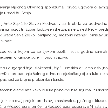
sivanja ključnog Okvirnog sporazuma i prvog ugovora o javno
a u središtu Senja.
enj Ante Stipić te Slaven Medved, vlasnik obrta za podvodne
ivanju nazočili i župan Ličko-senjske županije Ernest Petry, pred
k Grada Senja Željko Tomljanović, nadzorni inženjer Tomislav Bi
nković.
330,00 eura, kojom će se tijekom 2026. i 2027. godine sanirati 
tjecajem orkanske bure i morskih valova.
jer su dugogodišnja izloženost „štigi” i zimskim olujama ozbiljno 
korniža i propadanje šetnog odnosno pješačkog dijela luke ne
 opasnost za brojne prolaznike i turiste.
štećenih elemenata kako bi luka ponovno bila sigurna i funkcion
 je kako ovaj projekt predstavlja nastavak uspješnog ciklusa u
ližno 550.000 eura, pri čemu 500.000 eura osigurava Ministarst