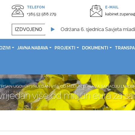
TELEFON
E-MAIL
+385 53 588 279
kabinet.zupana@
IZDVOJENO
Održana 6. sjednica Savjeta mladi
Svečano otvoreno obnovljeno Spom
OZIVI
JAVNA NABAVA
PROJEKTI
DOKUMENTI
TRANSP
U prostorijama Ličko-senjske župa
Svečanom sjednicom obilježen Dan G
Čestitka župana Ernesta Petryja povodom Dana pobjede i 
Čestitka župana Ernesta Petryj
TPISAN UGOVOR VRIJEDAN VIŠE OD MILIJUN EURA ZA SANACIJU LUKOB
ijedan više od milijun eura za san