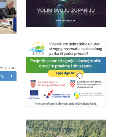
Sljedeći
na:...