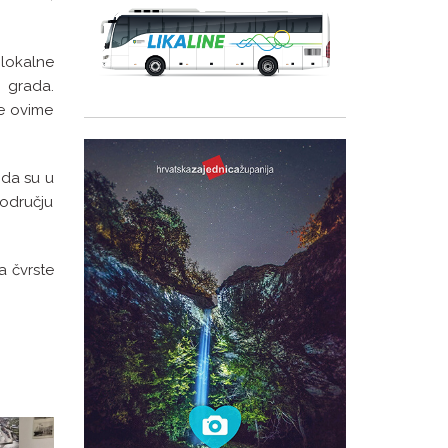
 lokalne
 grada.
se ovime
 da su u
području
a čvrste