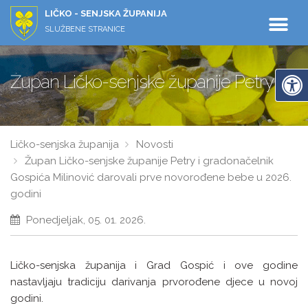
LIČKO - SENJSKA ŽUPANIJA
SLUŽBENE STRANICE
Župan Ličko-senjske županije Petry i gr
Ličko-senjska županija
Novosti
Župan Ličko-senjske županije Petry i gradonačelnik
Gospića Milinović darovali prve novorođene bebe u 2026.
godini
Ponedjeljak, 05. 01. 2026.
Ličko-senjska županija i Grad Gospić i ove godine
nastavljaju tradiciju darivanja prvorođene djece u novoj
godini.