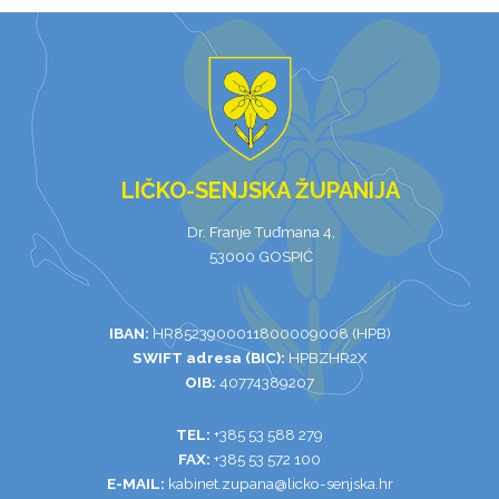
LIČKO-SENJSKA ŽUPANIJA
Dr. Franje Tuđmana 4,
53000 GOSPIĆ
IBAN:
HR8523900011800009008 (HPB)
SWIFT adresa (BIC):
HPBZHR2X
OIB:
40774389207
TEL:
+385 53 588 279
FAX:
+385 53 572 100
E-MAIL:
kabinet.zupana@licko-senjska.hr