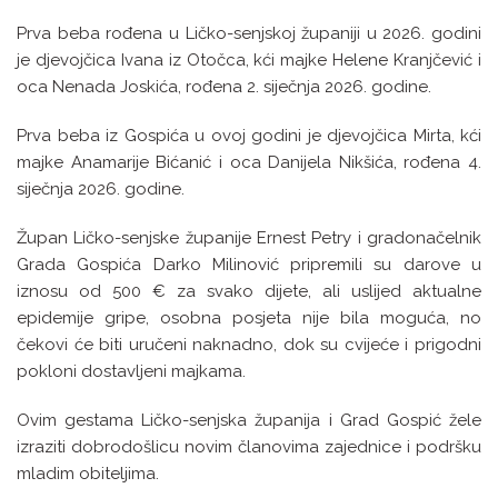
Prva beba rođena u Ličko-senjskoj županiji u 2026. godini
je djevojčica Ivana iz Otočca, kći majke Helene Kranjčević i
oca Nenada Joskića, rođena 2. siječnja 2026. godine.
Prva beba iz Gospića u ovoj godini je djevojčica Mirta, kći
majke Anamarije Bićanić i oca Danijela Nikšića, rođena 4.
siječnja 2026. godine.
Župan Ličko-senjske županije Ernest Petry i gradonačelnik
Grada Gospića Darko Milinović pripremili su darove u
iznosu od 500 € za svako dijete, ali uslijed aktualne
epidemije gripe, osobna posjeta nije bila moguća, no
čekovi će biti uručeni naknadno, dok su cvijeće i prigodni
pokloni dostavljeni majkama.
Ovim gestama Ličko-senjska županija i Grad Gospić žele
izraziti dobrodošlicu novim članovima zajednice i podršku
mladim obiteljima.