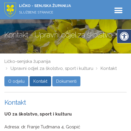
LIČKO - SENJSKA ŽUPANIJA
SLUŽBENE STRANICE
Kontakt - Upravni odjel za školstvo, sport
Ličko-senjska županija
Upravni odjel za školstvo, sport i kulturu
Kontakt
O odjelu
Kontakt
Dokumenti
Kontakt
UO za školstvo, sport i kulturu
Adresa: dr. Franje Tuđmana 4, Gospić