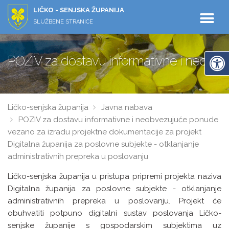
LIČKO - SENJSKA ŽUPANIJA
SLUŽBENE STRANICE
POZIV za dostavu informativne i neobvez
Ličko-senjska županija
Javna nabava
POZIV za dostavu informativne i neobvezujuće ponude
vezano za izradu projektne dokumentacije za projekt
Digitalna županija za poslovne subjekte - otklanjanje
administrativnih prepreka u poslovanju
Ličko-senjska županija u pristupa pripremi projekta naziva
Digitalna županija za poslovne subjekte - otklanjanje
administrativnih prepreka u poslovanju. Projekt će
obuhvatiti potpuno digitalni sustav poslovanja Ličko-
senjske županije s gospodarskim subjektima uz