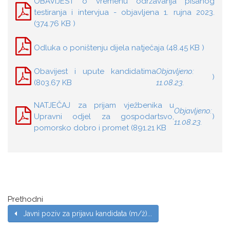
OBAVIJEST o vremenu održavanja pisanog
testiranja i intervjua - objavljena 1. rujna 2023.
(374.76 KB )
Odluka o poništenju dijela natječaja (48.45 KB )
Obavijest i upute kandidatima
Objavljeno:
)
(803.67 KB
11.08.23.
NATJEČAJ za prijam vježbenika u
Objavljeno:
Upravni odjel za gospodartsvo,
)
11.08.23.
pomorsko dobro i promet (891.21 KB
Prethodni
Javni poziv za prijavu kandidata (m/ž)...