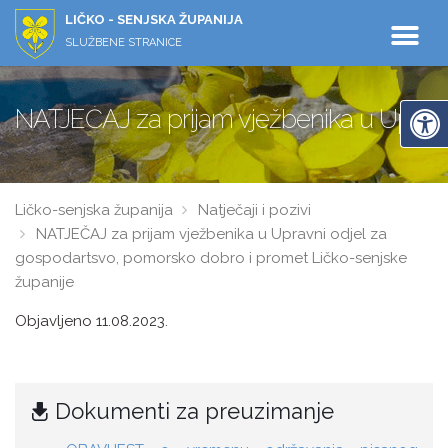
LIČKO - SENJSKA ŽUPANIJA
SLUŽBENE STRANICE
NATJEČAJ za prijam vježbenika u Upravn
Ličko-senjska županija
Natječaji i pozivi
NATJEČAJ za prijam vježbenika u Upravni odjel za
gospodartsvo, pomorsko dobro i promet Ličko-senjske
županije
Objavljeno 11.08.2023.
Dokumenti za preuzimanje