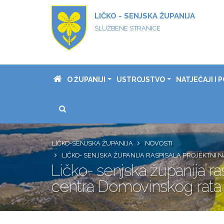
LIČKO - SENJSKA ŽUPANIJA
SLUŽBENE STRANICE
O ŽUPANIJI
USTROJSTVO
NATJEČAJI I P
LIČKO-SENJSKA ŽUPANIJA
NOVOSTI
LIČKO- SENJSKA ŽUPANIJA RASPISALA PROJEKTNI
Ličko- senjska županija ra
centra Domovinskog rata 