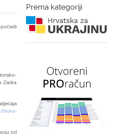
Prema kategoriji
 počasti
tonsko-
ta Zadra
atječaja
://licko-
znosu od