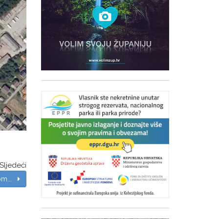
Sljedeći
dom...