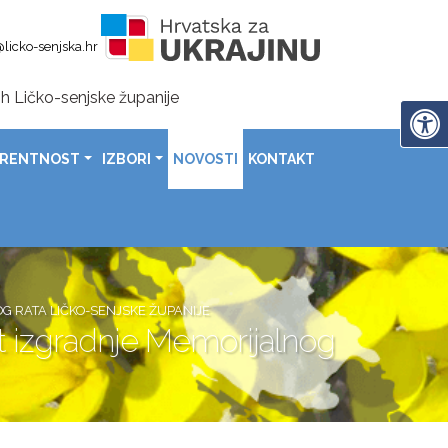
licko-senjska.hr
h Ličko-senjske županije
en-područje za 19 poginulih hrvatskih branitelja u Zalužnic
nije uručeni čekovi sportašima, sportskim klubovima i savezima
ARENTNOST
IZBORI
NOVOSTI
KONTAKT
rada Gospića uz poruke ponosa, zahvalnosti i daljnjeg napretk
domovinske zahvalnosti, Dana hrvatskih branitelja i 31. obljetnice vojno-redarstvene operacije „Oluja
a povodom Dana općine Lovinac
G RATA LIČKO-SENJSKE ŽUPANIJE
ekt izgradnje Memorijalnog