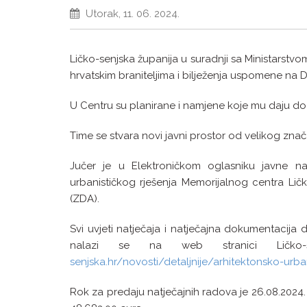
Utorak, 11. 06. 2024.
Ličko-senjska županija u suradnji sa Ministarstvo
hrvatskim braniteljima i bilježenja uspomene na D
U Centru su planirane i namjene koje mu daju dodan
Time se stvara novi javni prostor od velikog znača
Jučer je u Elektroničkom oglasniku javne nab
urbanističkog rješenja Memorijalnog centra Ličk
(ZDA).
Svi uvjeti natječaja i natječajna dokumentacija
nalazi se na web stranici Ličko-s
senjska.hr/novosti/detaljnije/arhitektonsko-urba
Rok za predaju natječajnih radova je 26.08.2024