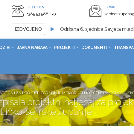
TELEFON
E-MAIL
+385 53 588 279
kabinet.zupana@
Održana 6. sjednica Savjeta mladi
IZDVOJENO
Svečano otvoreno obnovljeno Spom
U prostorijama Ličko-senjske župa
OZIVI
JAVNA NABAVA
PROJEKTI
DOKUMENTI
TRANSP
Svečanom sjednicom obilježen Dan G
Čestitka župana Ernesta Petryja povodom Dana pobjede i 
Čestitka župana Ernesta Petryj
 NATJEČAJ ZA PROJEKT IZGRADNJE MEMORIJALNOG CENTRA DOMOVINSKO
spisala projektni natječaj za proj
Ličko-senjske županije