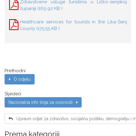
Zdravstvene usluge turistima u Ličko-senjskoj
županiji (169.92 KB )
Healthcare services for tourists in the Lika-Senj
county (175.55 KB )
Prethodni
O odjelu
Sljedeći
Nacionalna info linija za ovisnosti
Upravni odjel za zdravstvo, socijalnu politiku, demografiju i 
Prema kategoriji