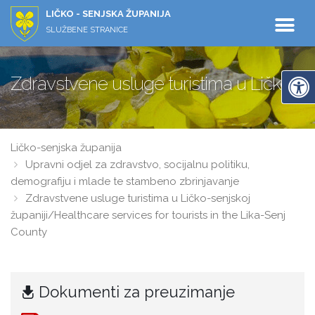
LIČKO - SENJSKA ŽUPANIJA
SLUŽBENE STRANICE
Zdravstvene usluge turistima u Ličko-sen
Ličko-senjska županija
Upravni odjel za zdravstvo, socijalnu politiku,
demografiju i mlade te stambeno zbrinjavanje
Zdravstvene usluge turistima u Ličko-senjskoj
županiji/Healthcare services for tourists in the Lika-Senj
County
Dokumenti za preuzimanje