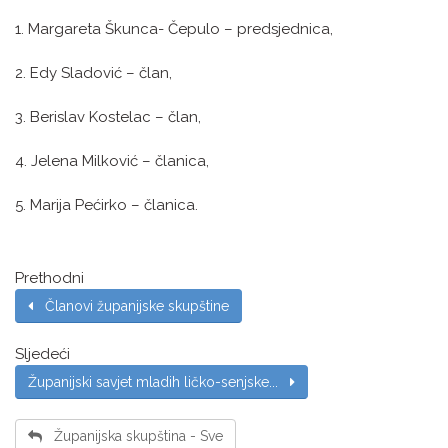
1. Margareta Škunca- Čepulo – predsjednica,
2. Edy Sladović – član,
3. Berislav Kostelac – član,
4. Jelena Milković – članica,
5. Marija Pećirko – članica.
Prethodni
Članovi županijske skupštine
Sljedeći
Županijski savjet mladih ličko-senjske...
Županijska skupština - Sve