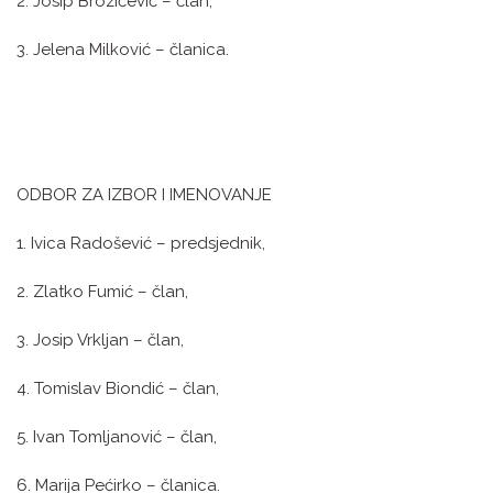
2. Josip Brozičević – član,
3. Jelena Milković – članica.
ODBOR ZA IZBOR I IMENOVANJE
1. Ivica Radošević – predsjednik,
2. Zlatko Fumić – član,
3. Josip Vrkljan – član,
4. Tomislav Biondić – član,
5. Ivan Tomljanović – član,
6. Marija Pećirko – članica.