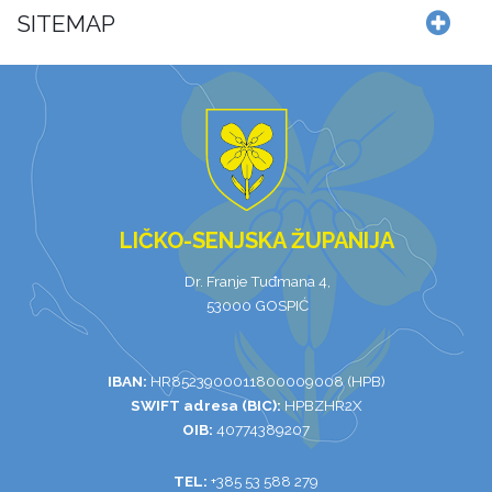
SITEMAP
LIČKO-SENJSKA ŽUPANIJA
Dr. Franje Tuđmana 4,
53000 GOSPIĆ
IBAN:
HR8523900011800009008 (HPB)
SWIFT adresa (BIC):
HPBZHR2X
OIB:
40774389207
TEL:
+385 53 588 279