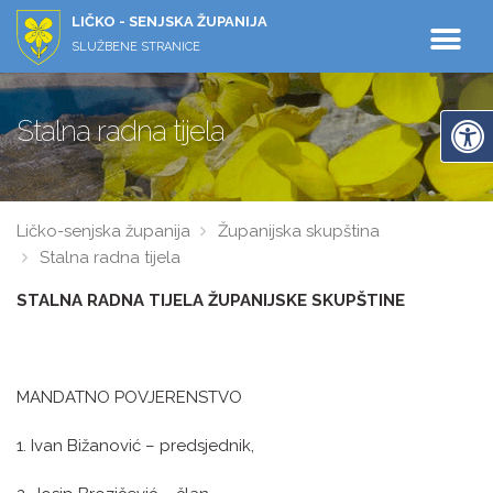
LIČKO - SENJSKA ŽUPANIJA
SLUŽBENE STRANICE
Stalna radna tijela
Ličko-senjska županija
Županijska skupština
Stalna radna tijela
STALNA RADNA TIJELA ŽUPANIJSKE SKUPŠTINE
MANDATNO POVJERENSTVO
1. Ivan Bižanović – predsjednik,