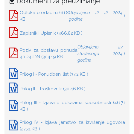
Dokumenti za preuzimanje
Odluka o odabiru (61.8
Objavljeno: 12. 12. 2024.
)
KB
godine
Zapisnik i Upisnik (466.82 KB )
Objavljeno: 27.
Poziv za dostavu ponuda
studenoga 2024.
)
40 24JDN (304.19 KB
godine
Prilog I - Ponudbeni list (37.2 KB )
Prilog II - Troškovnik (30.46 KB )
Prilog III - Izjava o dokazima sposobnosti (46.71
KB )
Prilog IV - Izjava jamstvo za izvršenje ugovora
(27.31 KB )