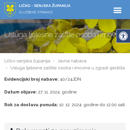
LIČKO - SENJSKA ŽUPANIJA
SLUŽBENE STRANICE
Usluga tjelesne zaštite osoba i imovine u
Ličko-senjska županija
Javna nabava
Usluga tjelesne zaštite osoba i imovine u zgradi sjedišta
Evidencijski broj nabave:
40/24JDN
Datum objave:
27. 11. 2024. godine
Rok za dostavu ponuda:
10. 12. 2024. godine do 12:00 sati