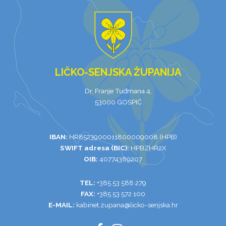
LIČKO-SENJSKA ŽUPANIJA
Dr. Franje Tuđmana 4,
53000 GOSPIĆ
IBAN:
HR8523900011800009008 (HPB)
SWIFT adresa (BIC):
HPBZHR2X
OIB:
40774389207
TEL:
+385 53 588 279
FAX:
+385 53 572 100
E-MAIL:
kabinet.zupana@licko-senjska.hr