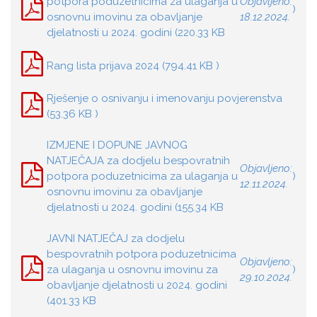
potpora poduzetnicima za ulaganja u
Objavljeno:
)
osnovnu imovinu za obavljanje
18.12.2024.
djelatnosti u 2024. godini (220.33 KB
Rang lista prijava 2024 (794.41 KB )
Rješenje o osnivanju i imenovanju povjerenstva
(53.36 KB )
IZMJENE I DOPUNE JAVNOG
NATJEČAJA za dodjelu bespovratnih
Objavljeno:
potpora poduzetnicima za ulaganja u
)
12.11.2024.
osnovnu imovinu za obavljanje
djelatnosti u 2024. godini (155.34 KB
JAVNI NATJEČAJ za dodjelu
bespovratnih potpora poduzetnicima
Objavljeno:
za ulaganja u osnovnu imovinu za
)
29.10.2024.
obavljanje djelatnosti u 2024. godini
(401.33 KB