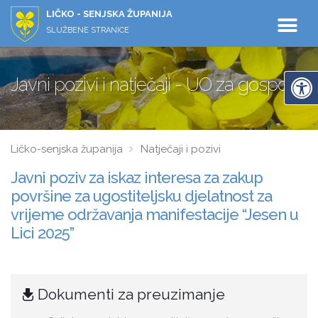
LIČKO - SENJSKA ŽUPANIJA
SLUŽBENE STRANICE
Javni pozivi i natječaji - UO za gospodar
Ličko-senjska županija
Natječaji i pozivi
Javni poziv za iskaz interesa za zakup
površine za ugostiteljsku djelatnost za
vrijeme održavanja manifestacije “Jesen u
Lici 2025”
Dokumenti za preuzimanje