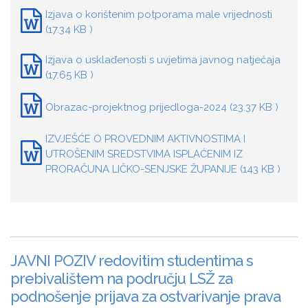
Izjava o korištenim potporama male vrijednosti
(17.34 KB )
Izjava o usklađenosti s uvjetima javnog natječaja
(17.65 KB )
Obrazac-projektnog prijedloga-2024 (23.37 KB )
IZVJEŠĆE O PROVEDNIM AKTIVNOSTIMA I
UTROŠENIM SREDSTVIMA ISPLAĆENIM IZ
PRORAČUNA LIČKO-SENJSKE ŽUPANIJE (143 KB )
JAVNI POZIV redovitim studentima s
prebivalištem na području LSŽ za
podnošenje prijava za ostvarivanje prava